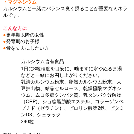
・マグネシウム
カルシウムと一緒にバランス良く摂ることが重要なミネラ
ルです。
こんな方に
●
更年期以降の女性
●
発育期のお子様
●
骨を丈夫にしたい方
カルシウム含有食品
1日に8粒程度を目安に、噛まずに水やぬるま湯
などと一緒にお召し上がりください。
乳清カルシウム粉末、卵殻カルシウム粉末、大
豆抽出物、結晶セルロース、乾燥硫酸マグネシ
ウム、ムコ多糖タンパク質、乳タンパク分解物
（CPP)、ショ糖脂肪酸エステル、コラーゲンペ
プチド（ゼラチン）、ピロリン酸第2鉄、ビタミ
ンD3、シェラック
240粒