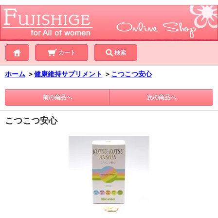
カート
検索
ホーム
＞
健康維持サプリメント
＞
こつこつ安心
前の商品へ
次の商品へ
こつこつ安心