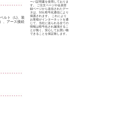
ーバ証明書を使用しておりま
す。 ご注文ページや会員登
録ページから送信されたデー
タは、SSL暗号化通信により
保護されます。 これにより
ベルト（L)、装
お客様がインターネットを通
）、アース接続
じて、当社に送られる全ての
情報は暗号化され漏洩するこ
とが無く、安心してお買い物
できることを保証致します。