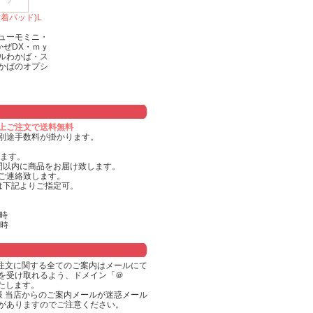
着パッド)L
ューモミニ・
るかぜDX・ｍｙ
ルわかば・ス
かばのオプシ
円以上ご注文で送料無料
別途手数料が掛かります。
します。
間以内に商品をお届け致します。
ご連絡致します。
は下記よりご指定可。
時
1時
ご注文に関する全てのご案内はメールにて
を受け取れるよう、ドメイン「＠
いいたします。
様 当店からのご案内メールが迷惑メール
がありますのでご注意ください。