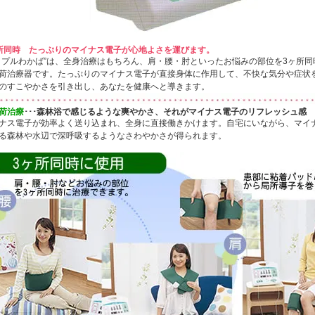
所同時 たっぷりのマイナス電子が心地よさを運びます。
リプルわかば”は、全身治療はもちろん、肩・腰・肘といったお悩みの部位を3ヶ所
荷治療器です。たっぷりのマイナス電子が直接身体に作用して、不快な気分や症状
のすこやかさを引き出し、あなたを健康へと導きます。
荷治療
･･･森林浴で感じるような爽やかさ、それがマイナス電子のリフレッシュ感
ナス電子が効率よく送り込まれ、全身に直接働きかけます。自宅にいながら、マイ
る森林や水辺で深呼吸するようなさわやかさが得られます。